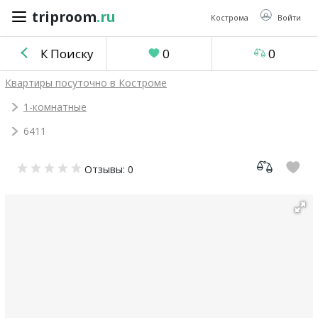
triproom
.ru
triproom
.ru
Кострома
Войти
К Поиску
0
0
Российский
Квартиры посуточно в Костроме
рубль
1-комнатные
6411
Войти / Зарегистрироваться
Отзывы: 0
Добавить
объявление
Избранное
0
Сравнение
0