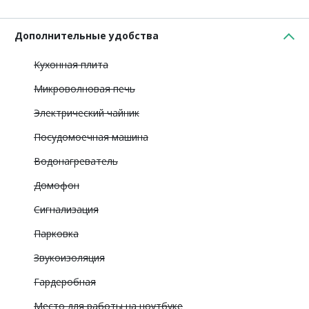
Дополнительные удобства
Кухонная плита
Микроволновая печь
Электрический чайник
Посудомоечная машина
Водонагреватель
Домофон
Сигнализация
Парковка
Звукоизоляция
Гардеробная
Место для работы на ноутбуке