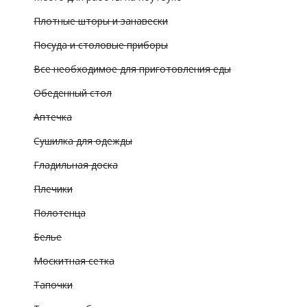
Плотные шторы и занавески
Посуда и столовые приборы
Все необходимое для приготовления еды
Обеденный стол
Аптечка
Сушилка для одежды
Гладильная доска
Плечики
Полотенца
Белье
Москитная сетка
Тапочки