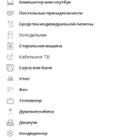
Компьютер или ноутбук
Постельные принадлежности
Средства индивидуальной гигиены
Холодильник
Стиральная машина
Кабельное ТВ
Сауна или баня
Утюг
Фен
Телевизор
Душевая кабина
Джакузи
Кондиционер